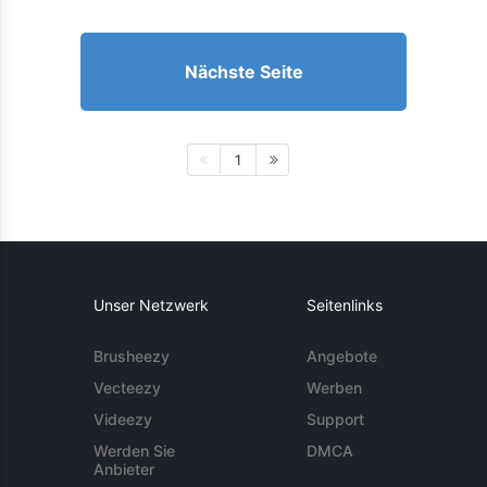
Nächste Seite
1
Unser Netzwerk
Seitenlinks
Brusheezy
Angebote
Vecteezy
Werben
Videezy
Support
Werden Sie
DMCA
Anbieter