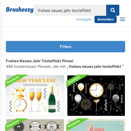
lose
Einloggen
Anmelden
Filters
Frohes Neues Jahr Texteffekt Pinsel
496 kostenlosen Pinseln, die mit
frohes neues jahr texteffekt