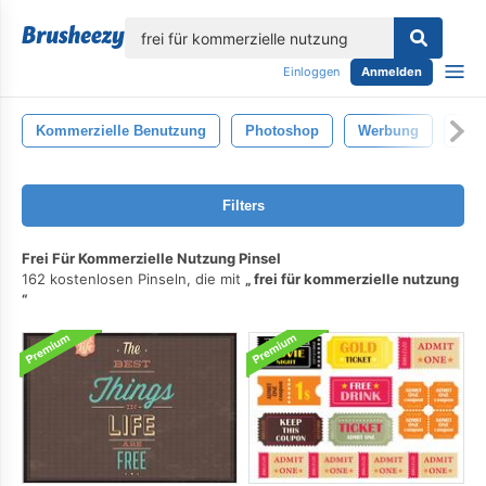
lose
Einloggen
Anmelden
Kommerzielle Benutzung
Photoshop
Werbung
Ges
Filters
Frei Für Kommerzielle Nutzung Pinsel
162 kostenlosen Pinseln, die mit
frei für kommerzielle nutzung