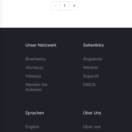
1
Unser Netzwerk
Seitenlinks
Brusheezy
Angebote
Vecteezy
Werben
Videezy
Support
Werden Sie
DMCA
Anbieter
Sprachen
Über Uns
English
Über uns