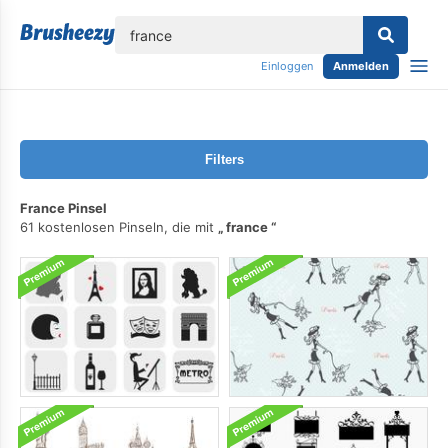
lose
Einloggen
Anmelden
Filters
France Pinsel
61 kostenlosen Pinseln, die mit
france