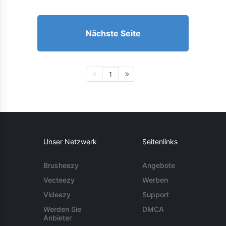
Nächste Seite
1
Unser Netzwerk
Seitenlinks
Brusheezy
Angebote
Vecteezy
Werben
Videezy
Support
Werden Sie
DMCA
Anbieter