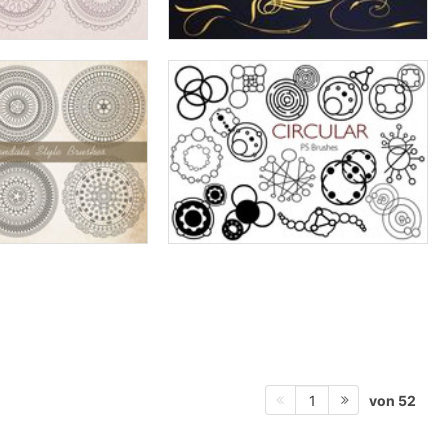
von 52
1