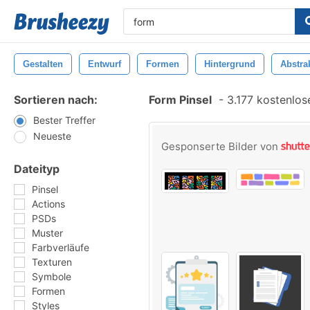
Gestalten
Entwurf
Formen
Hintergrund
Abstra
Sortieren nach:
Form Pinsel
-
3.177 kostenlose
Bester Treffer
Neueste
Gesponserte Bilder von
Dateityp
Pinsel
Actions
PSDs
Muster
Farbverläufe
Texturen
Symbole
Formen
Styles