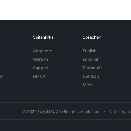
Seitenlinks
Sprachen
Angebote
English
Werben
Español
Support
Português
er
DMCA
Deutsch
Mehr ...
•
© 2026 Eezy LLC. Alle Rechte vorbehalten
Nutzungsb