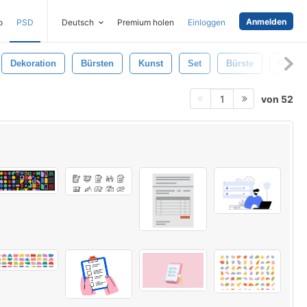
Anmelden
o
PSD
Deutsch
Premium holen
Einloggen
Dekoration
Bürsten
Kunst
Set
Bürste
Retro
von 52
1