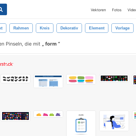
Vektoren
Fotos
Vide
kt
Rahmen
Kreis
Dekorativ
Element
Vorlage
n Pinseln, die mit
form