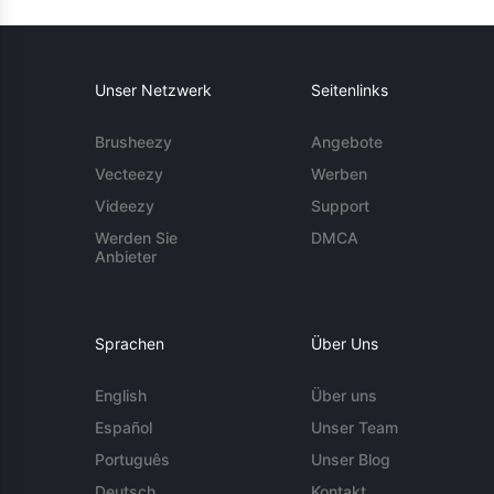
Unser Netzwerk
Seitenlinks
Brusheezy
Angebote
Vecteezy
Werben
Videezy
Support
Werden Sie
DMCA
Anbieter
Sprachen
Über Uns
English
Über uns
Español
Unser Team
Português
Unser Blog
Deutsch
Kontakt