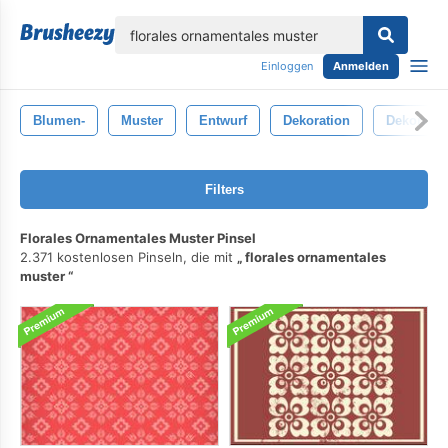
lose
Einloggen
Anmelden
Blumen-
Muster
Entwurf
Dekoration
Dekorativ
Filters
Florales Ornamentales Muster Pinsel
2.371 kostenlosen Pinseln, die mit
florales ornamentales
muster