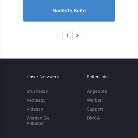
Nächste Seite
1
Unser Netzwerk
Seitenlinks
Brusheezy
Angebote
Vecteezy
Werben
Videezy
Support
Werden Sie
DMCA
Anbieter