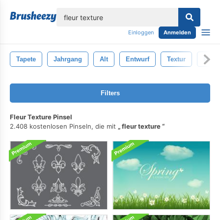
lose
Einloggen
Anmelden
Tapete
Jahrgang
Alt
Entwurf
Textur
Must
Filters
Fleur Texture Pinsel
2.408 kostenlosen Pinseln, die mit
fleur texture