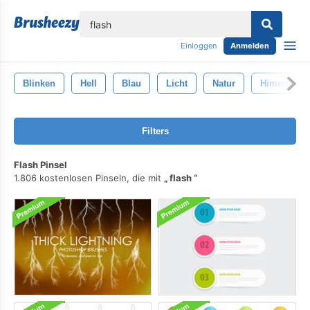
lose
Einloggen
Anmelden
Blinken
Hell
Blau
Licht
Natur
Himmel
Filters
Flash Pinsel
1.806 kostenlosen Pinseln, die mit
flash