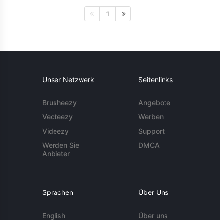
1
Unser Netzwerk
Seitenlinks
Brusheezy
Angebote
Vecteezy
Werben
Videezy
Support
Werden Sie
DMCA
Anbieter
Sprachen
Über Uns
English
Über uns