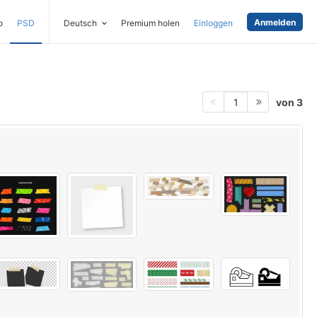
Anmelden
o
PSD
Deutsch
Premium holen
Einloggen
von 3
1