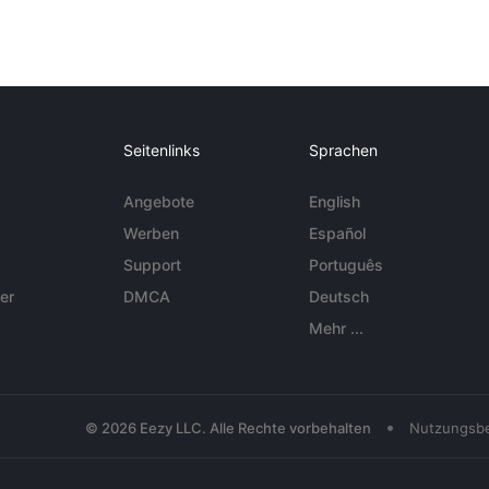
Seitenlinks
Sprachen
Angebote
English
Werben
Español
Support
Português
er
DMCA
Deutsch
Mehr ...
•
© 2026 Eezy LLC. Alle Rechte vorbehalten
Nutzungsb