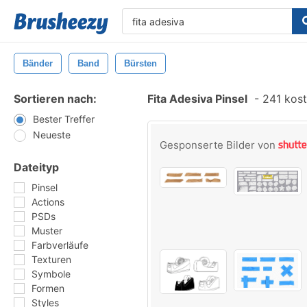
Bänder
Band
Bürsten
Sortieren nach:
Fita Adesiva Pinsel
-
241 kost
Bester Treffer
Neueste
Gesponserte Bilder von
Dateityp
Pinsel
Actions
PSDs
Muster
Farbverläufe
Texturen
Symbole
Formen
Styles