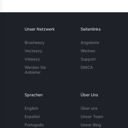
Unser Netzwerk
Seitenlinks
Brusheezy
Angebote
Vecteezy
Werben
Videezy
Support
Werden Sie
DMCA
Anbieter
Sprachen
Über Uns
English
Über uns
Español
Unser Team
Português
Unser Blog