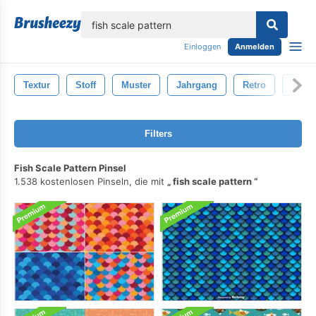
lose
Einloggen
Anmelden
Textur
Stoff
Muster
Jahrgang
Retro
Textu
Filters
Fish Scale Pattern Pinsel
1.538 kostenlosen Pinseln, die mit
fish scale pattern