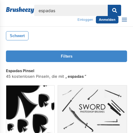
lose
Einloggen
Anmelden
Schwert
Filters
Espadas Pinsel
45 kostenlosen Pinseln, die mit
espadas