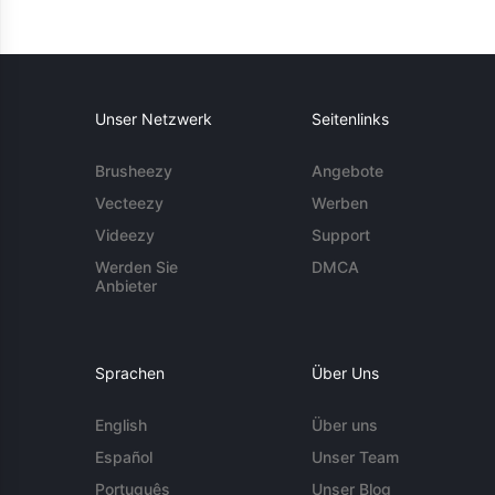
Unser Netzwerk
Seitenlinks
Brusheezy
Angebote
Vecteezy
Werben
Videezy
Support
Werden Sie
DMCA
Anbieter
Sprachen
Über Uns
English
Über uns
Español
Unser Team
Português
Unser Blog