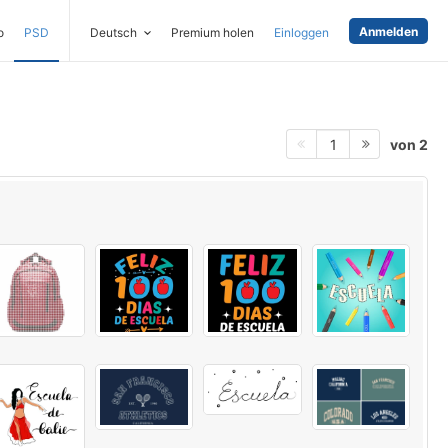
Anmelden
o
PSD
Deutsch
Premium holen
Einloggen
von 2
1