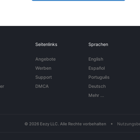
Seitenlinks
Sprachen
Angebote
English
Werben
Español
Support
Português
er
DMCA
Deutsch
Mehr ...
•
© 2026 Eezy LLC. Alle Rechte vorbehalten
Nutzungsb