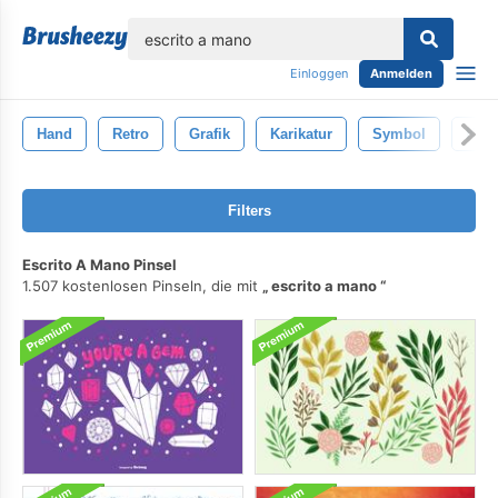
lose
Einloggen
Anmelden
Hand
Retro
Grafik
Karikatur
Symbol
Kom
Filters
Escrito A Mano Pinsel
1.507 kostenlosen Pinseln, die mit
escrito a mano