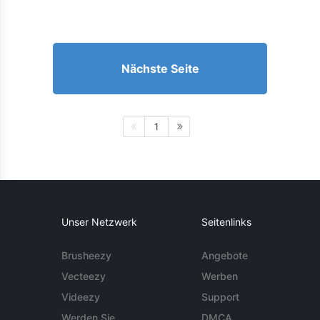
Nächste Seite
1
Unser Netzwerk
Seitenlinks
Brusheezy
Angebote
Vecteezy
Werben
Videezy
Support
Werden Sie
DMCA