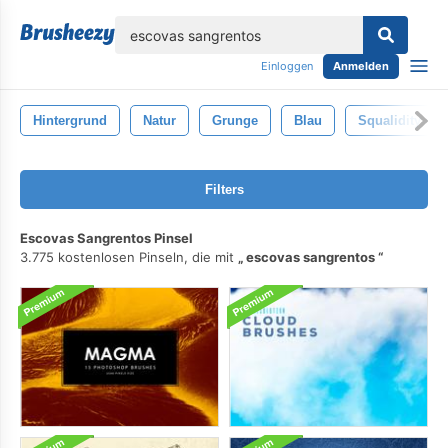
lose
Einloggen
Anmelden
Hintergrund
Natur
Grunge
Blau
Squalidity
Filters
Escovas Sangrentos Pinsel
3.775 kostenlosen Pinseln, die mit
escovas sangrentos