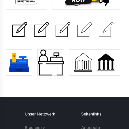
Unser Netzwerk
Seitenlinks
Brusheezy
Angebote