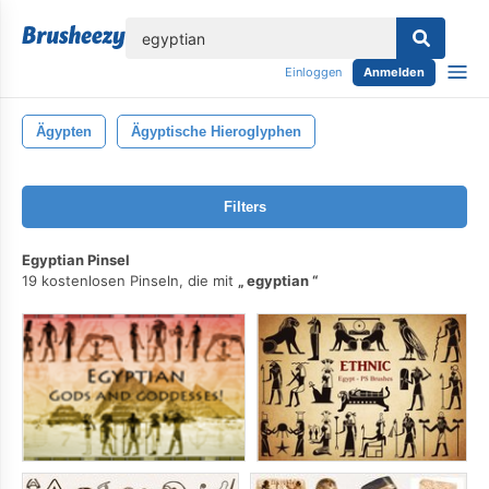
lose
Einloggen
Anmelden
Ägypten
Ägyptische Hieroglyphen
Filters
Egyptian Pinsel
19 kostenlosen Pinseln, die mit
egyptian