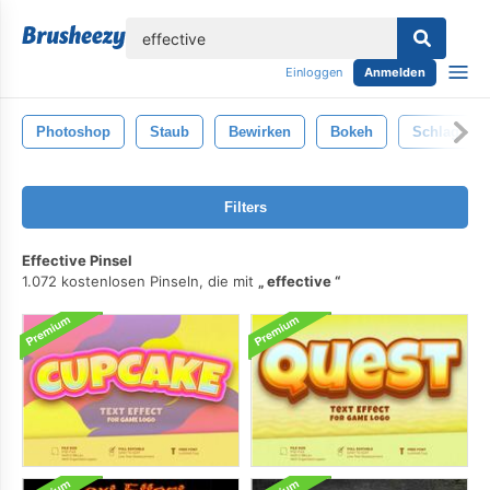
lose
Einloggen
Anmelden
Photoshop
Staub
Bewirken
Bokeh
Schlag
Filters
Effective Pinsel
1.072 kostenlosen Pinseln, die mit
effective