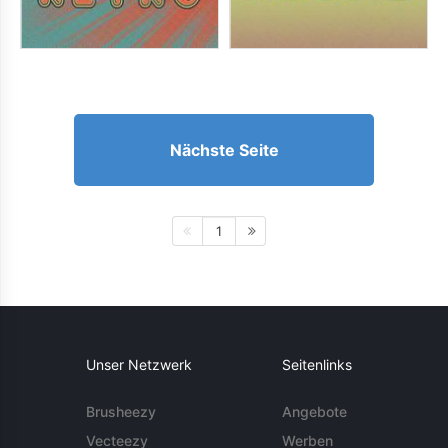
Nächste Seite
1
Unser Netzwerk
Seitenlinks
Brusheezy
Angebote
Vecteezy
Werben