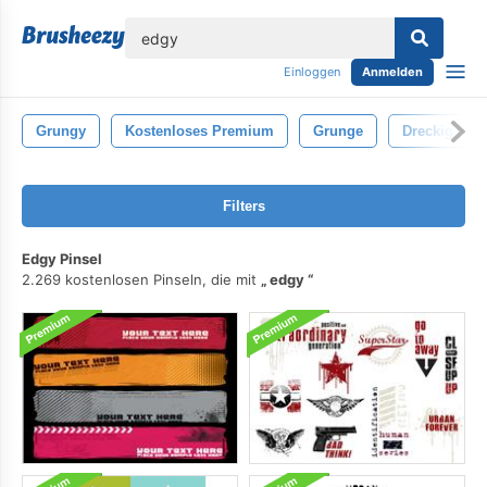
lose
Einloggen
Anmelden
Grungy
Kostenloses Premium
Grunge
Dreckig
Filters
Edgy Pinsel
2.269 kostenlosen Pinseln, die mit
edgy