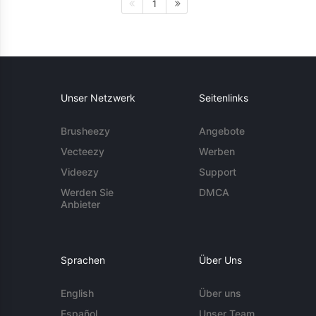
1
Unser Netzwerk
Seitenlinks
Brusheezy
Angebote
Vecteezy
Werben
Videezy
Support
Werden Sie
DMCA
Anbieter
Sprachen
Über Uns
English
Über uns
Español
Unser Team