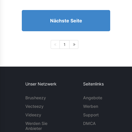
Nächste Seite
1
Unser Netzwerk
Seitenlinks
Brusheezy
Angebote
Vecteezy
Werben
Videezy
Support
Werden Sie
DMCA
Anbieter