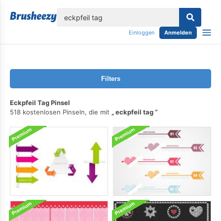
lose
Einloggen
Anmelden
Filters
Eckpfeil Tag Pinsel
518 kostenlosen Pinseln, die mit
eckpfeil tag