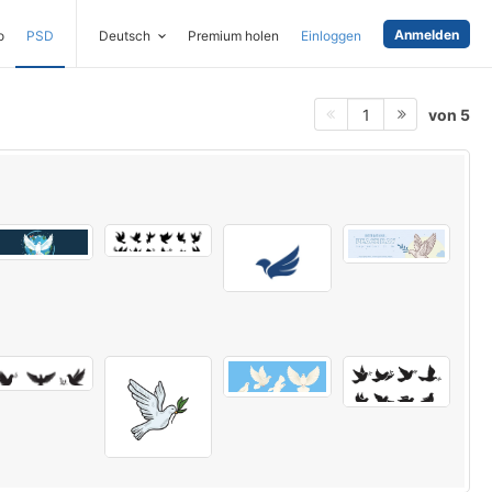
Anmelden
o
PSD
Deutsch
Premium holen
Einloggen
von 5
1