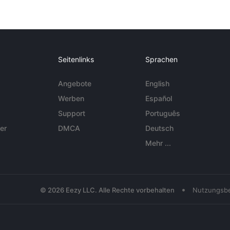
Seitenlinks
Sprachen
Angebote
English
Werben
Español
Support
Português
er
DMCA
Deutsch
Mehr ...
•
© 2026 Eezy LLC. Alle Rechte vorbehalten
Nutzungsb