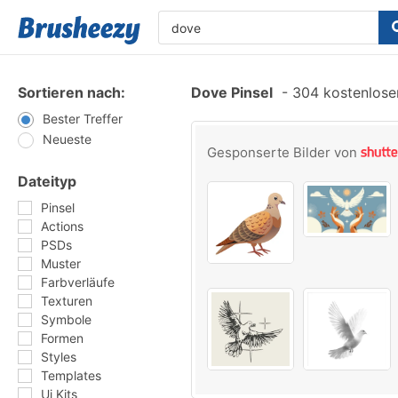
Sortieren nach:
Dove Pinsel
-
304 kostenlosen
Bester Treffer
Neueste
Gesponserte Bilder von
Dateityp
Pinsel
Actions
PSDs
Muster
Farbverläufe
Texturen
Symbole
Formen
Styles
Templates
Ui Kits