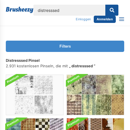
lose
Einloggen
Anmelden
Filters
Distresssed Pinsel
2.931 kostenlosen Pinseln, die mit
distresssed