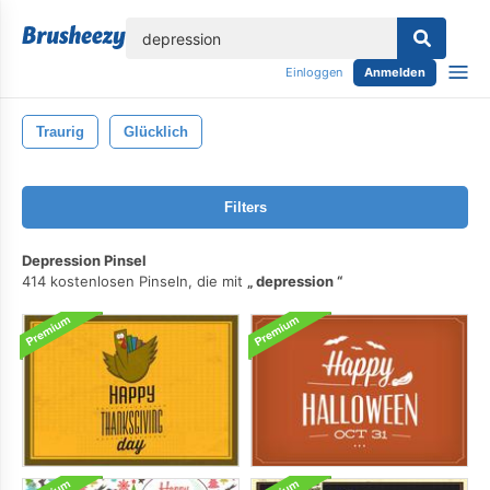
lose
Einloggen
Anmelden
Traurig
Glücklich
Filters
Depression Pinsel
414 kostenlosen Pinseln, die mit
depression