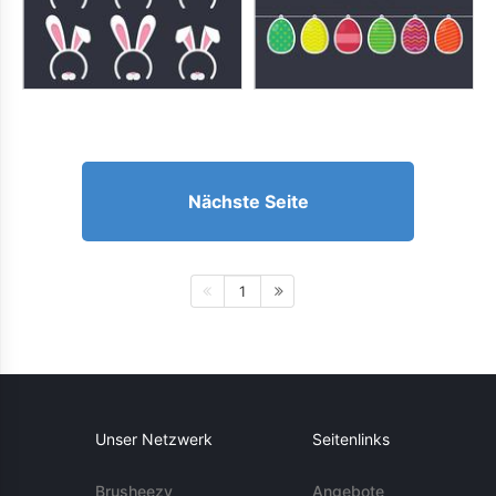
Nächste Seite
1
Unser Netzwerk
Seitenlinks
Brusheezy
Angebote