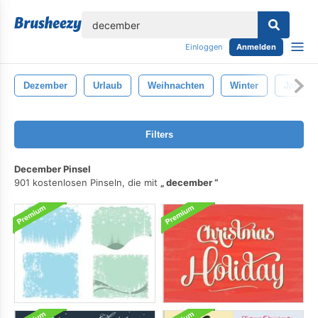
lose
Einloggen
Anmelden
Dezember
Urlaub
Weihnachten
Winter
Jahresz
Filters
December Pinsel
901 kostenlosen Pinseln, die mit
december