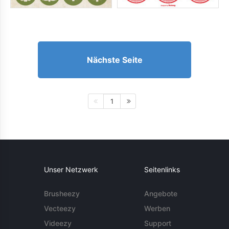
Nächste Seite
1
Unser Netzwerk
Seitenlinks
Brusheezy
Angebote
Vecteezy
Werben
Videezy
Support