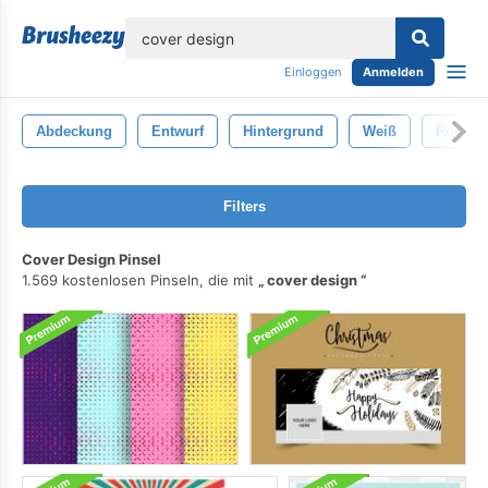
lose
Einloggen
Anmelden
Abdeckung
Entwurf
Hintergrund
Weiß
Rot
Filters
Cover Design Pinsel
1.569 kostenlosen Pinseln, die mit
cover design