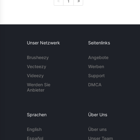
1
Unser Netzwerk
Seitenlinks
Brusheezy
Angebote
Vecteezy
Werben
Videezy
Support
Werden Sie
DMCA
Anbieter
Sprachen
Über Uns
English
Über uns
Español
Unser Team