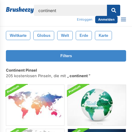
lose
Einloggen
Anmelden
Weltkarte
Globus
Welt
Erde
Karte
Filters
Continent Pinsel
205 kostenlosen Pinseln, die mit
continent