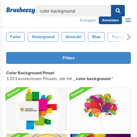
lose
Einloggen
Anmelden
Farbe
Hintergrund
Abstrakt
Blau
Transparent
Filters
Color Background Pinsel
3.253 kostenlosen Pinseln, die mit
color background