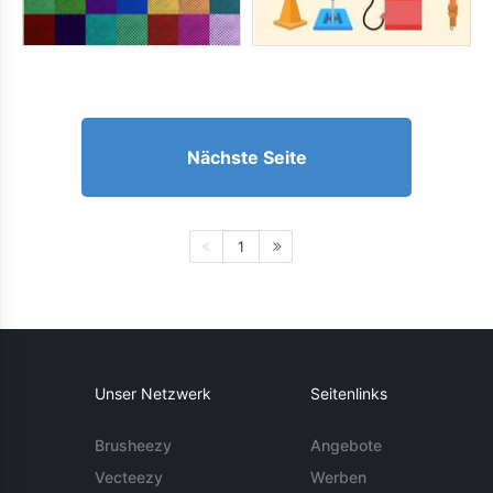
Nächste Seite
1
Unser Netzwerk
Seitenlinks
Brusheezy
Angebote
Vecteezy
Werben