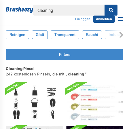
lose
Einloggen
Anmelden
Reinigen
Glatt
Transparent
Raucht
Industrie
Filters
Cleaning Pinsel
242 kostenlosen Pinseln, die mit
cleaning