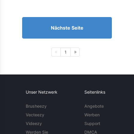
Nächste Seite
1
Unser Netzwerk
Seitenlinks
Brusheezy
Angebote
Vecteezy
Werben
Videezy
Support
Werden Sie
DMCA