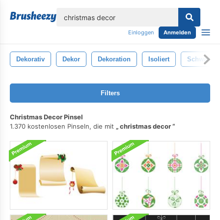
lose
Einloggen
Anmelden
Dekorativ
Dekor
Dekoration
Isoliert
Schwarz
Filters
Christmas Decor Pinsel
1.370 kostenlosen Pinseln, die mit
christmas decor