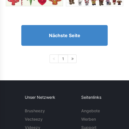
Nächste Seite
1
Unser Netzwerk
Seitenlinks
Brusheezy
Angebote
Vecteezy
Werben
Videezy
Support