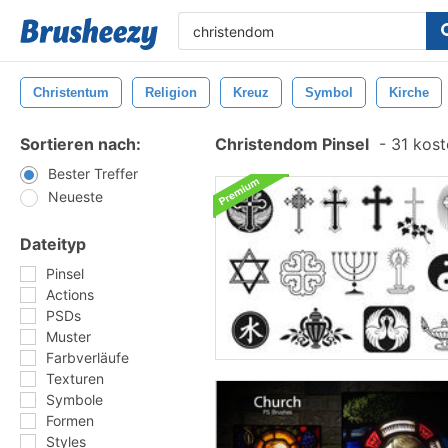
Christentum
Religion
Kreuz
Symbol
Kirche
Sortieren nach:
Christendom Pinsel
-
31 kost
Bester Treffer
Neueste
Dateityp
Pinsel
Actions
PSDs
Muster
Farbverläufe
Texturen
Symbole
Formen
Styles