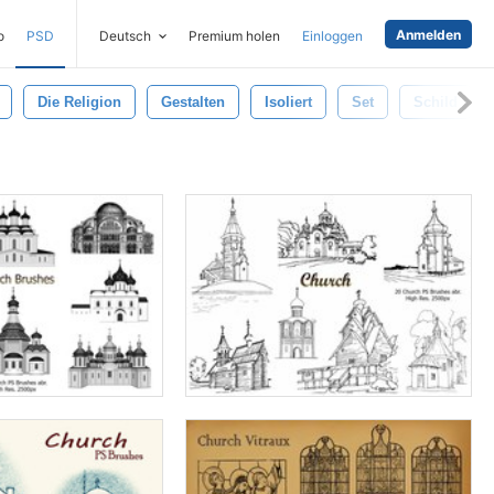
Anmelden
o
PSD
Deutsch
Premium holen
Einloggen
Die Religion
Gestalten
Isoliert
Set
Schild