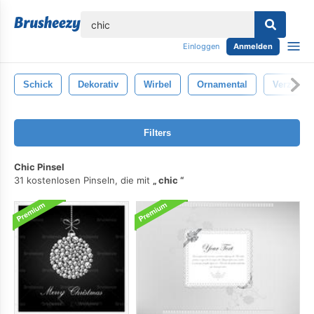
lose
Einloggen
Anmelden
Schick
Dekorativ
Wirbel
Ornamental
Verzieru
Filters
Chic Pinsel
31 kostenlosen Pinseln, die mit
chic