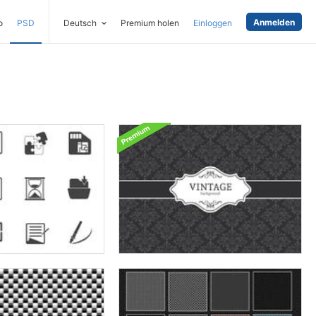
Anmelden
o
PSD
Deutsch
Premium holen
Einloggen