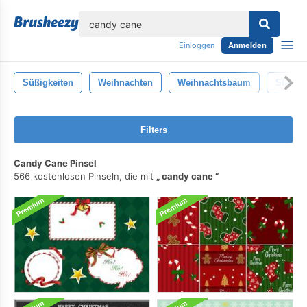
lose
Einloggen
Anmelden
Süßigkeiten
Weihnachten
Weihnachtsbaum
Stechp
Filters
Candy Cane Pinsel
566 kostenlosen Pinseln, die mit
candy cane