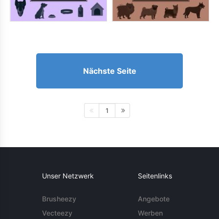
Nächste Seite
1
Unser Netzwerk
Seitenlinks
Brusheezy
Angebote
Vecteezy
Werben