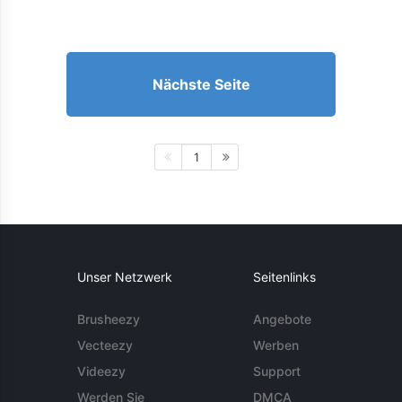
Nächste Seite
1
Unser Netzwerk
Seitenlinks
Brusheezy
Angebote
Vecteezy
Werben
Videezy
Support
Werden Sie
DMCA