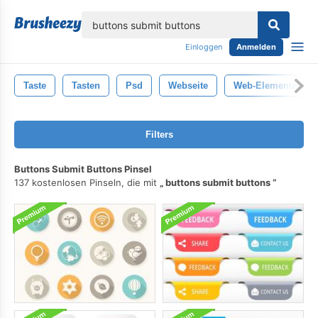
lose
Einloggen
Anmelden
Taste
Tasten
Psd
Webseite
Web-Elemente
Filters
Buttons Submit Buttons Pinsel
137 kostenlosen Pinseln, die mit
buttons submit buttons