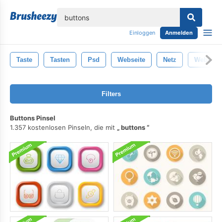
lose
Einloggen
Anmelden
Taste
Tasten
Psd
Webseite
Netz
Web-Des
Filters
Buttons Pinsel
1.357 kostenlosen Pinseln, die mit
buttons