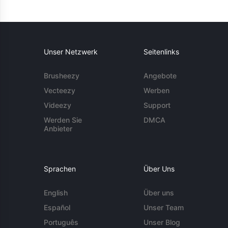
Unser Netzwerk
Seitenlinks
Brusheezy
Angebote
Vecteezy
Werben
Videezy
Support
Werden Sie
DMCA
Anbieter
Sprachen
Über Uns
English
Über uns
Español
Unser Team
Português
Unser Blog