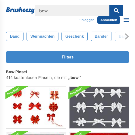
lose
Einloggen
Anmelden
Band
Weihnachten
Geschenk
Bänder
Bandschl
Filters
Bow Pinsel
414 kostenlosen Pinseln, die mit
bow