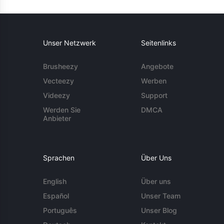
Unser Netzwerk
Seitenlinks
Brusheezy
Angebote
Vecteezy
Werben
Videezy
Support
Werden Sie
DMCA
Anbieter
Sprachen
Über Uns
English
Über uns
Español
Unser Team
Português
Unser Blog