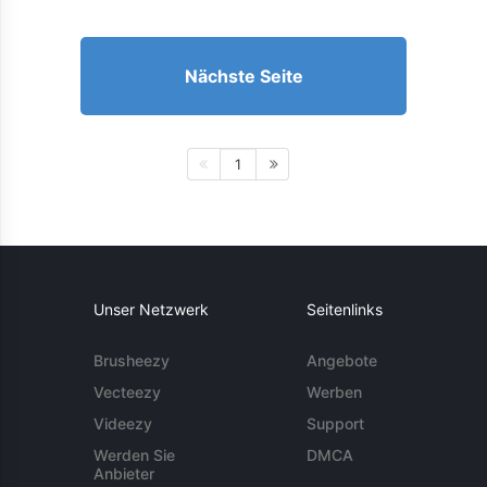
Nächste Seite
1
Unser Netzwerk
Seitenlinks
Brusheezy
Angebote
Vecteezy
Werben
Videezy
Support
Werden Sie
DMCA
Anbieter