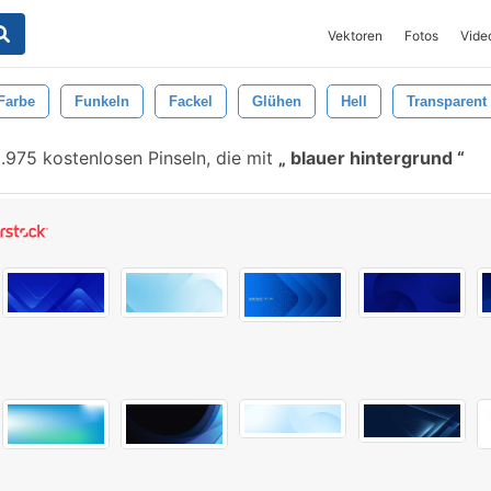
Vektoren
Fotos
Vide
Farbe
Funkeln
Fackel
Glühen
Hell
Transparent
.975 kostenlosen Pinseln, die mit
blauer hintergrund