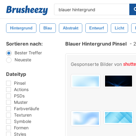
Hintergrund
Blau
Abstrakt
Entwurf
Licht
Sortieren nach:
Blauer Hintergrund Pinsel
-
2
Bester Treffer
Neueste
Gesponserte Bilder von
Dateityp
Pinsel
Actions
PSDs
Muster
Farbverläufe
Texturen
Symbole
Formen
Styles