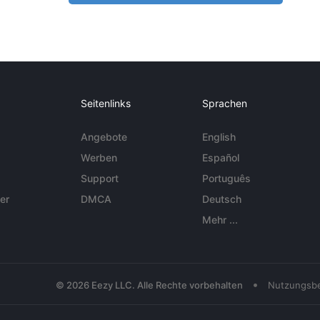
Seitenlinks
Sprachen
Angebote
English
Werben
Español
Support
Português
er
DMCA
Deutsch
Mehr ...
•
© 2026 Eezy LLC. Alle Rechte vorbehalten
Nutzungsb