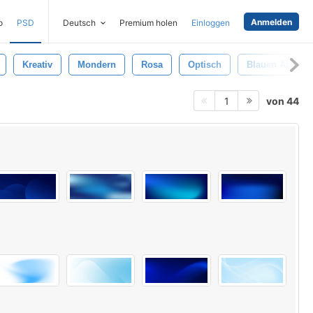
Anmelden
o
PSD
Deutsch
Premium holen
Einloggen
Kreativ
Mondern
Rosa
Optisch
Blauen Abstrak
von 44
1