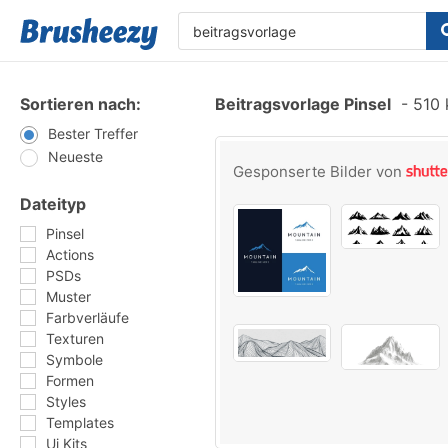
Sortieren nach:
Beitragsvorlage Pinsel
-
510 k
Bester Treffer
Neueste
Gesponserte Bilder von
Dateityp
Pinsel
Actions
PSDs
Muster
Farbverläufe
Texturen
Symbole
Formen
Styles
Templates
Ui Kits