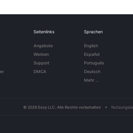
Seitenlinks
Sprachen
Angebote
English
Werben
Español
Support
Português
er
DMCA
Deutsch
Mehr ...
•
© 2026 Eezy LLC. Alle Rechte vorbehalten
Nutzungsb