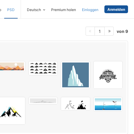
Anmelden
o
PSD
Deutsch
Premium holen
Einloggen
von 9
1