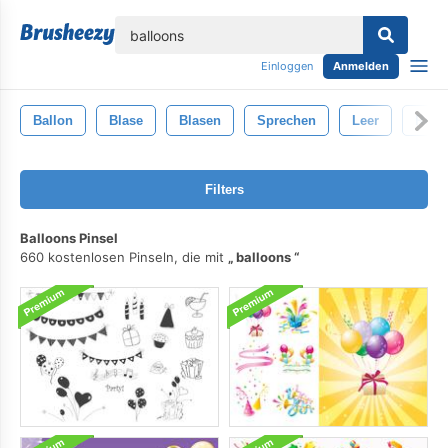
lose
Einloggen
Anmelden
Ballon
Blase
Blasen
Sprechen
Leer
Rede
Filters
Balloons Pinsel
660 kostenlosen Pinseln, die mit
balloons