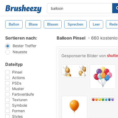
Ballon
Blase
Blasen
Sprechen
Leer
Rede
Sortieren nach:
Balloon Pinsel
-
660 kostenlos
Bester Treffer
Neueste
Gesponserte Bilder von
Dateityp
Pinsel
Actions
PSDs
Muster
Farbverläufe
Texturen
Symbole
Formen
Styles