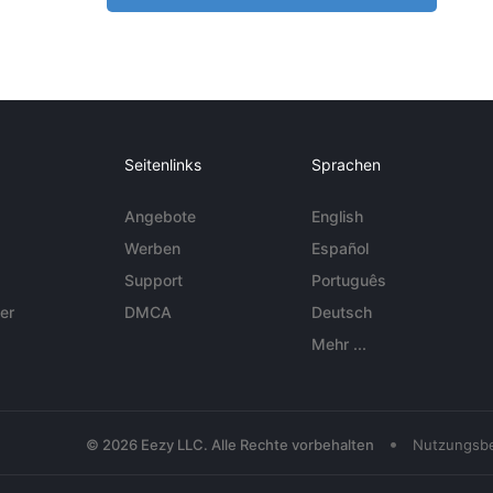
Seitenlinks
Sprachen
Angebote
English
Werben
Español
Support
Português
er
DMCA
Deutsch
Mehr ...
•
© 2026 Eezy LLC. Alle Rechte vorbehalten
Nutzungsb