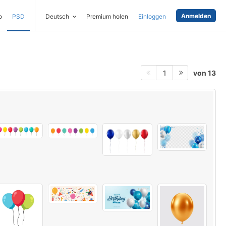
Anmelden
o
PSD
Deutsch
Premium holen
Einloggen
von 13
1