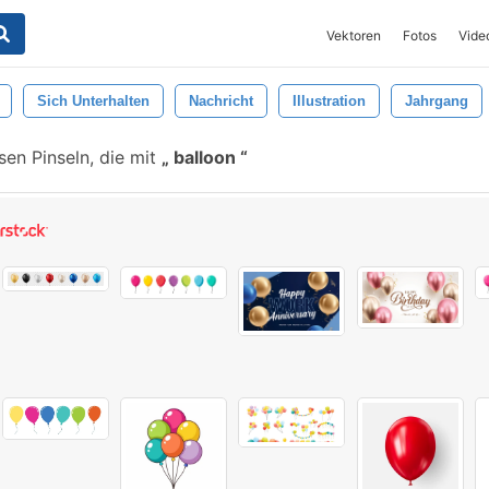
Vektoren
Fotos
Vide
Sich Unterhalten
Nachricht
Illustration
Jahrgang
en Pinseln, die mit
balloon