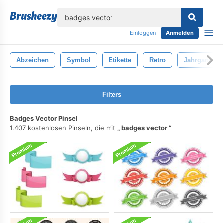
lose
Einloggen
Anmelden
Abzeichen
Symbol
Etikette
Retro
Jahrgang
Filters
Badges Vector Pinsel
1.407 kostenlosen Pinseln, die mit
badges vector