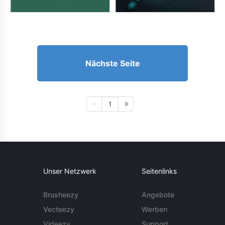
Nächste Seite
1
Unser Netzwerk
Seitenlinks
Brusheezy
Angebote
Vecteezy
Werben
Videezy
Support