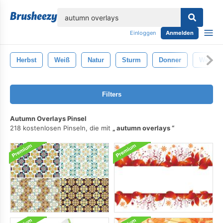
lose
Einloggen
Anmelden
Herbst
Weiß
Natur
Sturm
Donner
Wetter
Filters
Autumn Overlays Pinsel
218 kostenlosen Pinseln, die mit
autumn overlays