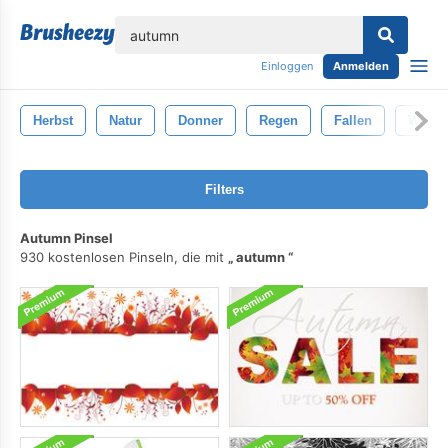
lose
Einloggen
Anmelden
Herbst
Natur
Donner
Regen
Fallen
Wetter
Filters
Autumn Pinsel
930 kostenlosen Pinseln, die mit
autumn