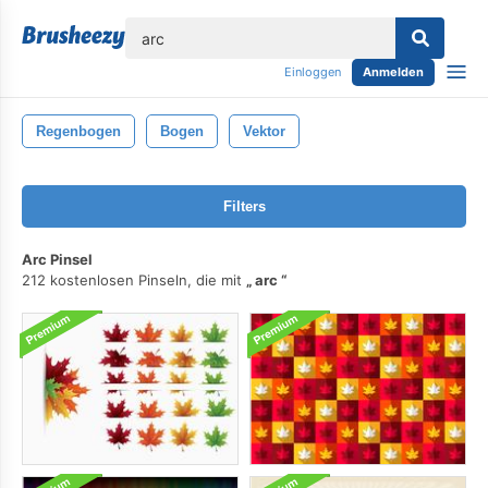
lose
Einloggen
Anmelden
Regenbogen
Bogen
Vektor
Filters
Arc Pinsel
212 kostenlosen Pinseln, die mit
arc