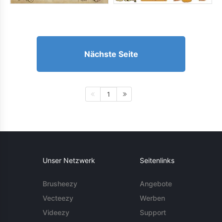
Nächste Seite
1
Unser Netzwerk
Seitenlinks
Brusheezy
Angebote
Vecteezy
Werben
Videezy
Support