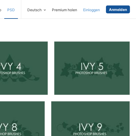
Anmelden
o
PSD
Deutsch
Premium holen
Einloggen