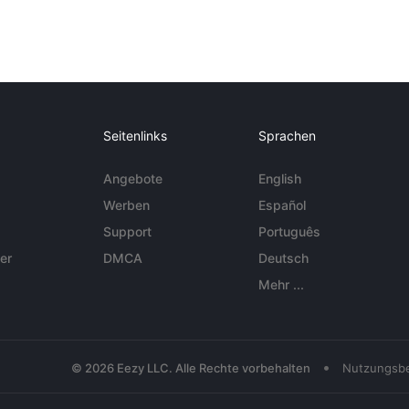
Seitenlinks
Sprachen
Angebote
English
Werben
Español
Support
Português
er
DMCA
Deutsch
Mehr ...
•
© 2026 Eezy LLC. Alle Rechte vorbehalten
Nutzungsb