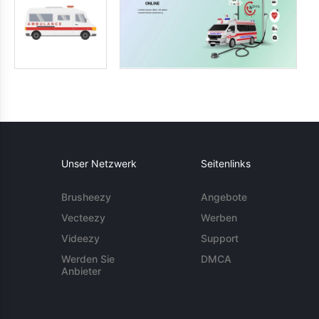
Unser Netzwerk
Seitenlinks
Brusheezy
Angebote
Vecteezy
Werben
Videezy
Support
Werden Sie
DMCA
Anbieter