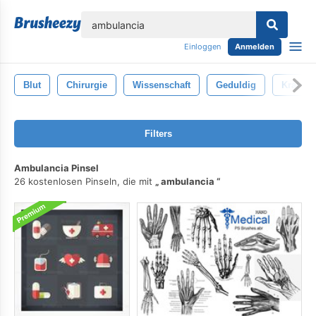
lose
Einloggen
Anmelden
Blut
Chirurgie
Wissenschaft
Geduldig
Krankhe
Filters
Ambulancia Pinsel
26 kostenlosen Pinseln, die mit
ambulancia