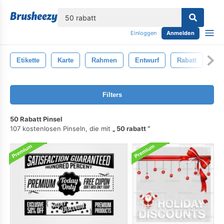
lose
Einloggen
Anmelden
Etikette
Karte
Rahmen
Entwurf
Rabatt
Ve
Filters
50 Rabatt Pinsel
107 kostenlosen Pinseln, die mit
50 rabatt