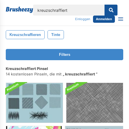
lose
Einloggen
Anmelden
Kreuzschraffieren
Tinte
Filters
Kreuzschraffiert Pinsel
14 kostenlosen Pinseln, die mit
kreuzschraffiert