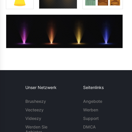
Unser Netzwerk
Seitenlinks
Brusheezy
Angebote
Vecteezy
Werben
Videezy
Support
Werden Sie
DMCA
Anbieter