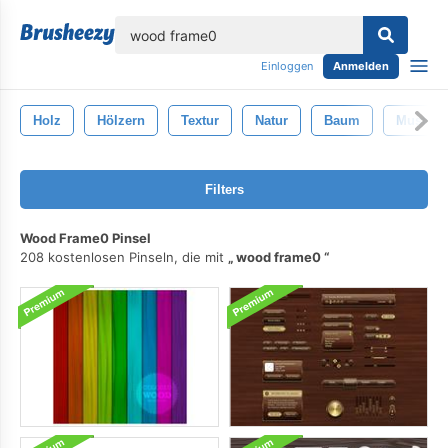
lose
Einloggen
Anmelden
Holz
Hölzern
Textur
Natur
Baum
Muster
Filters
Wood Frame0 Pinsel
208 kostenlosen Pinseln, die mit
wood frame0